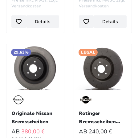
Preise inkl. MwSt. zzgl.
Preise inkl. MwSt. zzgl.
Versandkosten
Versandkosten
Details
Details
29.63%
LEGAL
Originale Nissan
Rotinger
Bremsscheiben
Bremsscheiben
370Z
VERKAUFSPREIS:
REGULÄRER PREIS:
AB
380,00 €
AB
240,00 €
REGULÄRER PREIS: