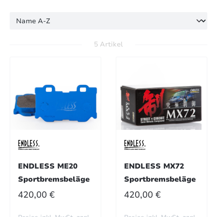
5 Artikel
ENDLESS ME20
ENDLESS MX72
Sportbremsbeläge
Sportbremsbeläge
REGULÄRER PREIS:
REGULÄRER PREIS:
420,00 €
420,00 €