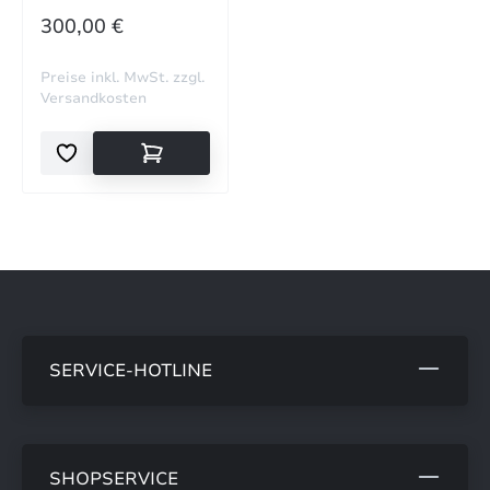
REGULÄRER PREIS:
300,00 €
Preise inkl. MwSt. zzgl.
Versandkosten
SERVICE-HOTLINE
SHOPSERVICE