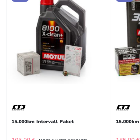
15.000km Intervall Paket
15.000km 
VERKAUFSPREIS:
VERKAU
REGULÄRER PREIS: