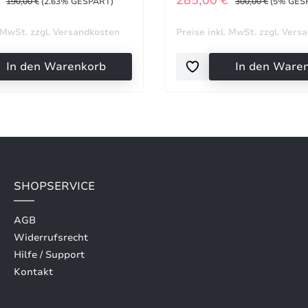
€
285,00 €
190,00 €
(2.63% GESPART)
300,00 €
(5% GES
. MwSt. zzgl. Versandkosten
Preise inkl. MwSt. zzgl. Vers
In den Warenkorb
In den Ware
SHOPSERVICE
AGB
Widerrufsrecht
Hilfe / Support
Kontakt