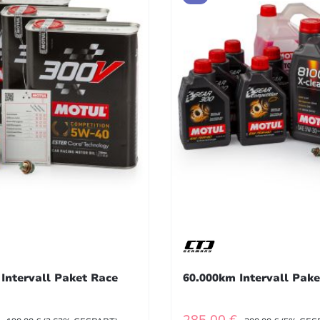
Intervall Paket Race
60.000km Intervall Pake
FSPREIS:
VERKAUFSPREIS:
REGULÄRER PREIS:
REGULÄRER PREI